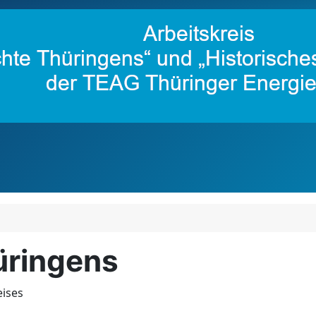
üringens
eises