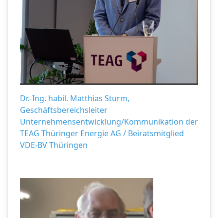
Dr.-Ing. habil. Matthias Sturm,
Geschäftsbereichsleiter
Unternehmensentwicklung/Kommunikation der
TEAG Thüringer Energie AG / Beiratsmitglied
VDE-BV Thüringen